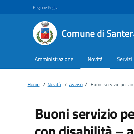
Vai ai contenuti
Vai al footer
Regione Puglia
Comune di Santer
Amministrazione
Novità
Servizi
Home
/
Novità
/
Avviso
/
Buoni servizio per an
Buoni servizio p
con disabilità – 