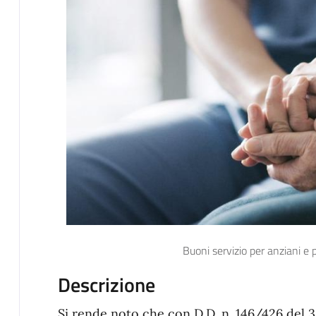
Buoni servizio per anziani e 
Descrizione
Si rende noto che con D.D. n. 146/426 del 