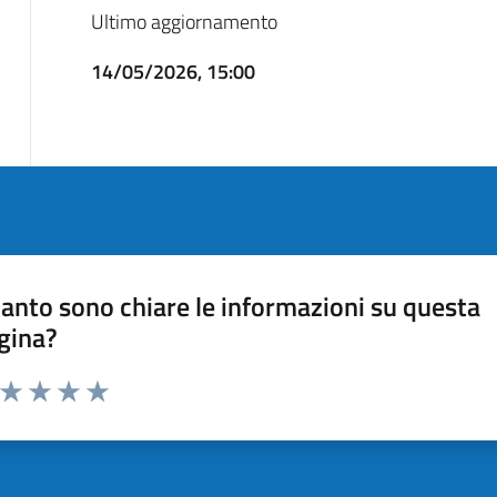
Ultimo aggiornamento
14/05/2026, 15:00
anto sono chiare le informazioni su questa
gina?
a da 1 a 5 stelle la pagina
ta 1 stelle su 5
Valuta 2 stelle su 5
Valuta 3 stelle su 5
Valuta 4 stelle su 5
Valuta 5 stelle su 5