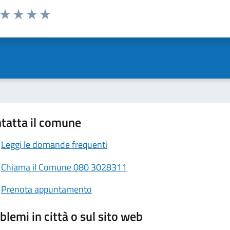
a da 1 a 5 stelle la pagina
ta 1 stelle su 5
Valuta 2 stelle su 5
Valuta 3 stelle su 5
Valuta 4 stelle su 5
Valuta 5 stelle su 5
tatta il comune
Leggi le domande frequenti
Chiama il Comune 080 3028311
Prenota appuntamento
blemi in città o sul sito web