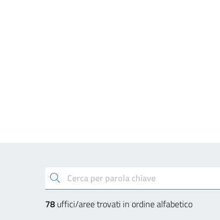
Esplora gli uffici e a
cerca
78
uffici/aree trovati in ordine alfabetico