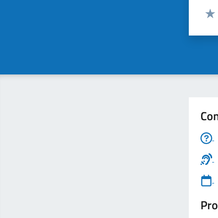
Valut
Valu
Con
Pro