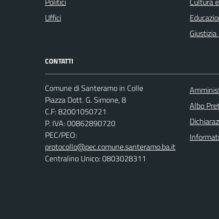
Politici
Cultura 
Uffici
Educazio
Giustizia
CONTATTI
Comune di Santeramo in Colle
Amminist
Piazza Dott. G. Simone, 8
Albo Pret
C.F:
82001050721
Dichiaraz
P. IVA:
00862890720
PEC/PEO:
Informat
protocollo@pec.comune.santeramo.ba.it
Centralino Unico: 0803028311