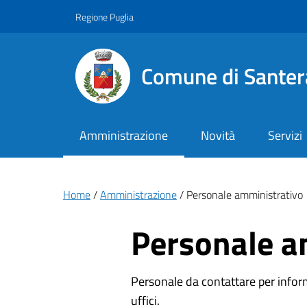
Vai ai contenuti
Vai al footer
Regione Puglia
Comune di Santer
Amministrazione
Novità
Servizi
Briciole di pane
Home
Amministrazione
Personale amministrativo
Personale a
Personale da contattare per inform
uffici.