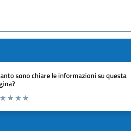
anto sono chiare le informazioni su questa
gina?
a da 1 a 5 stelle la pagina
ta 1 stelle su 5
Valuta 2 stelle su 5
Valuta 3 stelle su 5
Valuta 4 stelle su 5
Valuta 5 stelle su 5