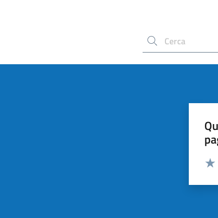
Cerca nel sito
Qu
pa
Valut
Valu