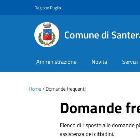
Vai ai contenuti
Vai al footer
Regione Puglia
Comune di Santer
Amministrazione
Novità
Servizi
Briciole di pane
Home
Domande frequenti
Domande fr
Elenco di risposte alle domande più
assistenza dei cittadini.