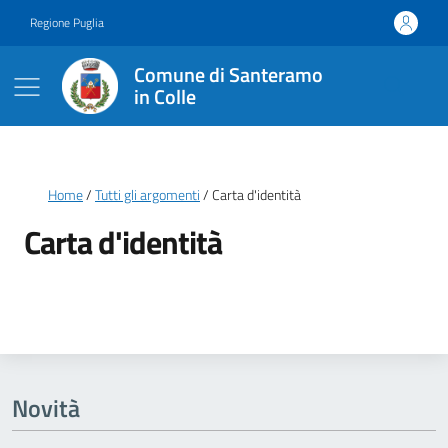
Vai ai contenuti
Vai al footer
Regione Puglia
Comune di Santeramo
in Colle
Briciole di pane
Home
Tutti gli argomenti
Carta d'identità
Carta d'identità
Dettagli della notizia
Novità