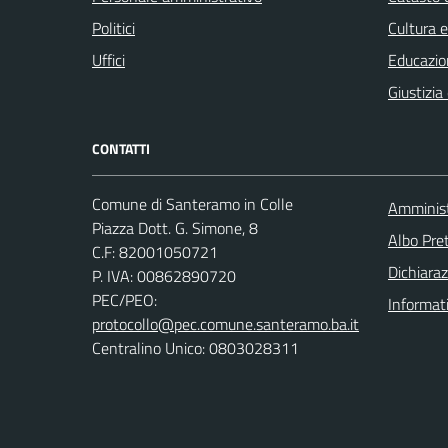
Politici
Cultura 
Uffici
Educazio
Giustizia
CONTATTI
Comune di Santeramo in Colle
Amminist
Piazza Dott. G. Simone, 8
Albo Pret
C.F:
82001050721
Dichiaraz
P. IVA:
00862890720
PEC/PEO:
Informat
protocollo@pec.comune.santeramo.ba.it
Centralino Unico: 0803028311