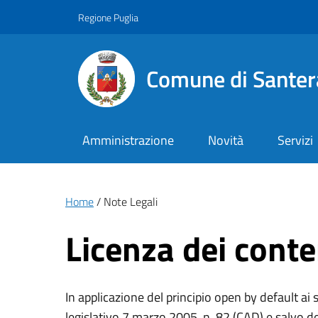
Vai ai contenuti
Vai al footer
Regione Puglia
Comune di Santer
Amministrazione
Novità
Servizi
Briciole di pane
Home
Note Legali
Licenza dei conte
Testo introduttivo
In applicazione del principio open by default ai 
legislativo 7 marzo 2005, n. 82 (CAD) e salvo 