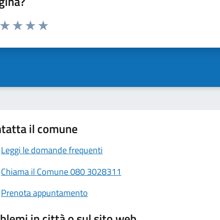
gina?
a da 1 a 5 stelle la pagina
ta 1 stelle su 5
Valuta 2 stelle su 5
Valuta 3 stelle su 5
Valuta 4 stelle su 5
Valuta 5 stelle su 5
tatta il comune
Leggi le domande frequenti
Chiama il Comune 080 3028311
Prenota appuntamento
blemi in città o sul sito web