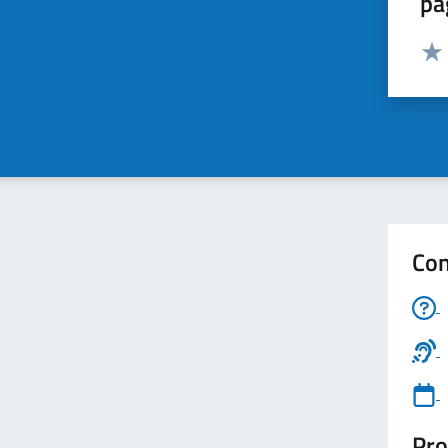
pa
Valut
Valu
Con
Pro