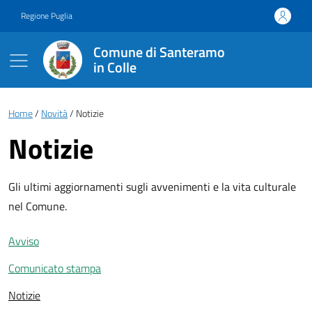
Vai ai contenuti
Vai al footer
Regione Puglia
Comune di Santeramo
in Colle
Briciole di pane
Home
Novità
Notizie
Notizie
Gli ultimi aggiornamenti sugli avvenimenti e la vita culturale
nel Comune.
Avviso
Comunicato stampa
Notizie