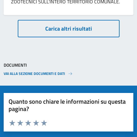
ZOOTECNICI SULL’INTERO TERRITORIO COMUNALE.
Paginazione
Carica altri risultati
DOCUMENTI
VAI ALLA SEZIONE DOCUMENTI E DATI
Quanto sono chiare le informazioni su questa
pagina?
Valuta da 1 a 5 stelle la pagina
Valuta 1 stelle su 5
Valuta 2 stelle su 5
Valuta 3 stelle su 5
Valuta 4 stelle su 5
Valuta 5 stelle su 5