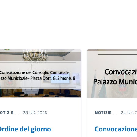
IPO NOTIZIA:
TIPO NOTIZIA:
OTIZIE
28 LUG 2026
NOTIZIE
24 LUG 
rdine del giorno
Convocazione 