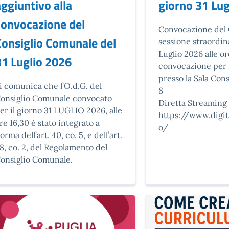
ggiuntivo alla
giorno 31 Lug
convocazione del
Descrizione brev
Convocazione del 
Consiglio Comunale del
sessione straordin
Luglio 2026 alle or
31 Luglio 2026
convocazione per i
presso la Sala Cons
escrizione breve
i comunica che l’O.d.G. del
8
onsiglio Comunale convocato
Diretta Streaming 
er il giorno 31 LUGLIO 2026, alle
https://www.digi
re 16,30 è stato integrato a
o/
orma dell’art. 40, co. 5, e dell’art.
8, co. 2, del Regolamento del
onsiglio Comunale.