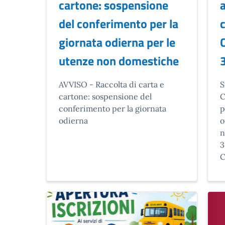
cartone: sospensione
a
del conferimento per la
giornata odierna per le
utenze non domestiche
Descrizione breve
D
AVVISO - Raccolta di carta e
S
cartone: sospensione del
C
conferimento per la giornata
p
odierna
o
n
3
C