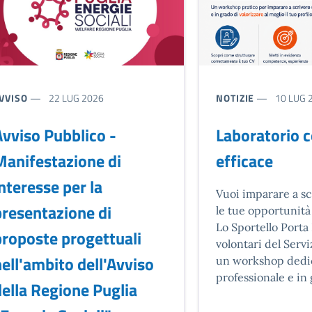
IPO NOTIZIA:
TIPO NOTIZIA:
VVISO
22 LUG 2026
NOTIZIE
10 LUG 
vviso Pubblico -
Laboratorio 
Manifestazione di
efficace
nteresse per la
Descrizione brev
Vuoi imparare a s
presentazione di
le tue opportunità
Lo Sportello Porta
proposte progettuali
volontari del Serv
ell'ambito dell'Avviso
un workshop dedica
professionale e in 
ella Regione Puglia