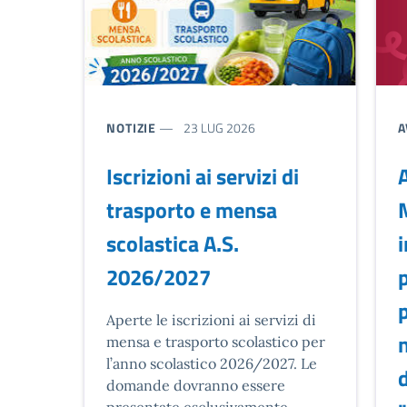
TIPO NOTIZIA:
T
NOTIZIE
23 LUG 2026
A
Iscrizioni ai servizi di
A
trasporto e mensa
scolastica A.S.
i
2026/2027
Descrizione breve
Aperte le iscrizioni ai servizi di
n
mensa e trasporto scolastico per
l’anno scolastico 2026/2027. Le
d
domande dovranno essere
presentate esclusivamente