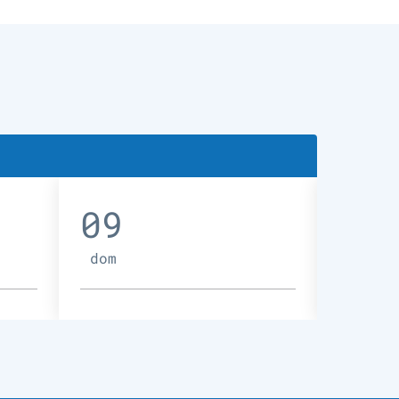
09
10
dom
lun