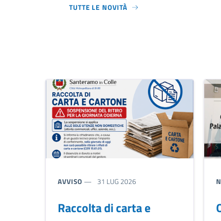
TUTTE LE NOVITÀ
riferimento blocco
TIPO NOTIZIA:
T
AVVISO
31 LUG 2026
N
Raccolta di carta e
O