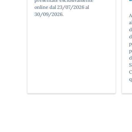
"
online dal 23/07/2026 al
30/09/2026.
D
A
a
d
d
p
p
d
S
C
q