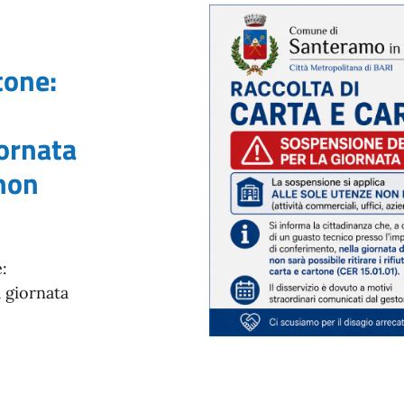
mo in Colle
a
tone:
iornata
 non
:
 giornata