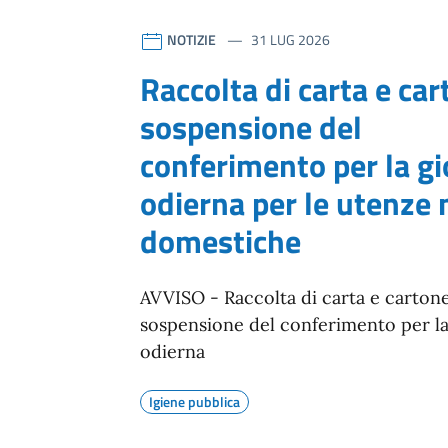
Comune di Santera
Contenuti in evidenz
riferimento blocco
NOTIZIE
31 LUG 2026
Raccolta di carta e car
sospensione del
conferimento per la g
odierna per le utenze
domestiche
AVVISO - Raccolta di carta e cartone
sospensione del conferimento per la
odierna
Igiene pubblica