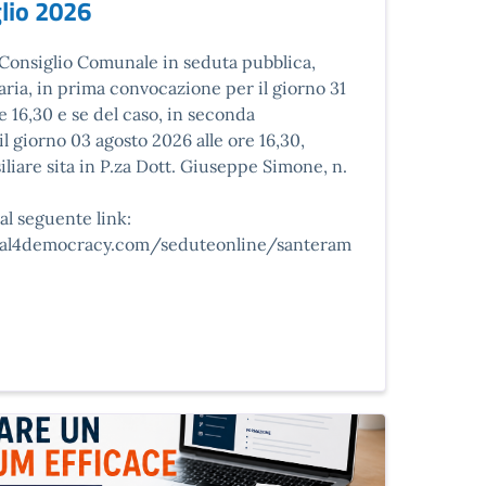
lio 2026
e
Consiglio Comunale in seduta pubblica,
aria, in prima convocazione per il giorno 31
e 16,30 e se del caso, in seconda
l giorno 03 agosto 2026 alle ore 16,30,
iliare sita in P.za Dott. Giuseppe Simone, n.
al seguente link:
tal4democracy.com/seduteonline/santeram