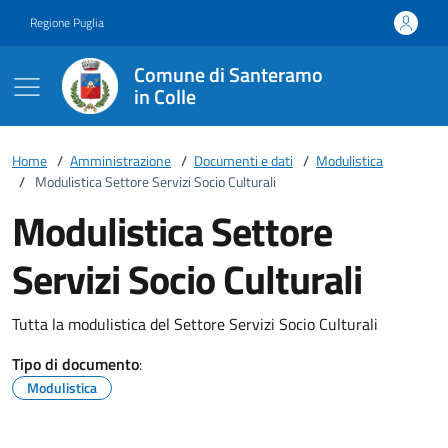
Vai ai contenuti
Vai al footer
Regione Puglia
Comune di Santeramo
in Colle
Home
/
Amministrazione
/
Documenti e dati
/
Modulistica
/
Modulistica Settore Servizi Socio Culturali
Modulistica Settore
Servizi Socio Culturali
Tutta la modulistica del Settore Servizi Socio Culturali
Tipo di documento
:
Modulistica