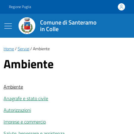
Vai ai contenuti
Vai al footer
Regione Puglia
Comune di Santeramo
in Colle
Briciole di pane
Home
Servizi
Ambiente
Ambiente
Ambiente
Anagrafe e stato civile
Autorizzazioni
Imprese e commercio
Salute, benessere e assistenza