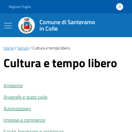
Vai ai contenuti
Vai al footer
Regione Puglia
Comune di Santeramo
in Colle
Briciole di pane
Home
Servizi
Cultura e tempo libero
Cultura e tempo libero
Ambiente
Anagrafe e stato civile
Autorizzazioni
Imprese e commercio
Salute, benessere e assistenza