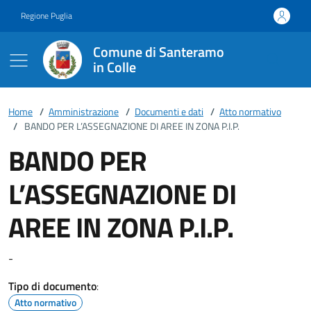
Vai ai contenuti
Vai al footer
Regione Puglia
Comune di Santeramo
in Colle
Home
/
Amministrazione
/
Documenti e dati
/
Atto normativo
/
BANDO PER L’ASSEGNAZIONE DI AREE IN ZONA P.I.P.
BANDO PER
L’ASSEGNAZIONE DI
AREE IN ZONA P.I.P.
-
Tipo di documento
:
Atto normativo