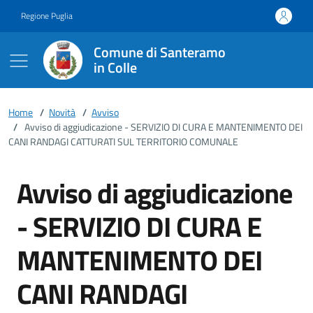
Vai ai contenuti
Vai al footer
Regione Puglia
Comune di Santeramo
in Colle
Home
/
Novità
/
Avviso
/
Avviso di aggiudicazione - SERVIZIO DI CURA E MANTENIMENTO DEI
CANI RANDAGI CATTURATI SUL TERRITORIO COMUNALE
Avviso di aggiudicazione
- SERVIZIO DI CURA E
MANTENIMENTO DEI
CANI RANDAGI