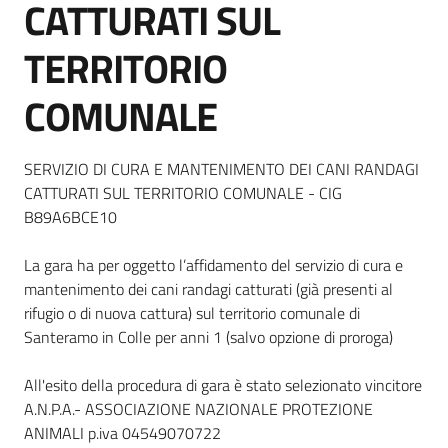
CATTURATI SUL
TERRITORIO
COMUNALE
Dettagli della notizia
SERVIZIO DI CURA E MANTENIMENTO DEI CANI RANDAGI
CATTURATI SUL TERRITORIO COMUNALE - CIG
B89A6BCE10
La gara ha per oggetto l’affidamento del servizio di cura e
mantenimento dei cani randagi catturati (già presenti al
rifugio o di nuova cattura) sul territorio comunale di
Santeramo in Colle per anni 1 (salvo opzione di proroga)
All'esito della procedura di gara è stato selezionato vincitore
A.N.P.A.- ASSOCIAZIONE NAZIONALE PROTEZIONE
ANIMALI p.iva 04549070722