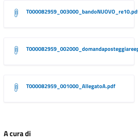
T000082959_003000_bandoNUOVO_re10.pd
T000082959_002000_domandaposteggiareep
T000082959_001000_AllegatoA.pdf
A cura di