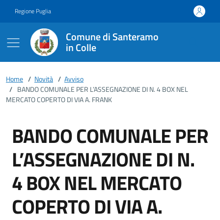
Vai ai contenuti
Vai al footer
Regione Puglia
Comune di Santeramo
in Colle
Home
/
Novità
/
Avviso
/
BANDO COMUNALE PER L’ASSEGNAZIONE DI N. 4 BOX NEL
MERCATO COPERTO DI VIA A. FRANK
BANDO COMUNALE PER
L’ASSEGNAZIONE DI N.
4 BOX NEL MERCATO
COPERTO DI VIA A.