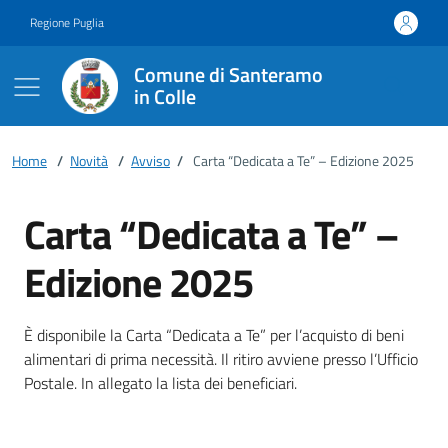
Vai ai contenuti
Vai al footer
Regione Puglia
Comune di Santeramo
in Colle
Home
/
Novità
/
Avviso
/
Carta “Dedicata a Te” – Edizione 2025
Carta “Dedicata a Te” –
Edizione 2025
Dettagli della notizia
È disponibile la Carta “Dedicata a Te” per l’acquisto di beni
alimentari di prima necessità. Il ritiro avviene presso l’Ufficio
Postale. In allegato la lista dei beneficiari.