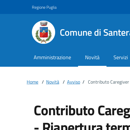
Vai ai contenuti
Vai al footer
Regione Puglia
Comune di Santer
Amministrazione
Novità
Servizi
Home
/
Novità
/
Avviso
/
Contributo Caregiver
Contributo Careg
- Riapertura term