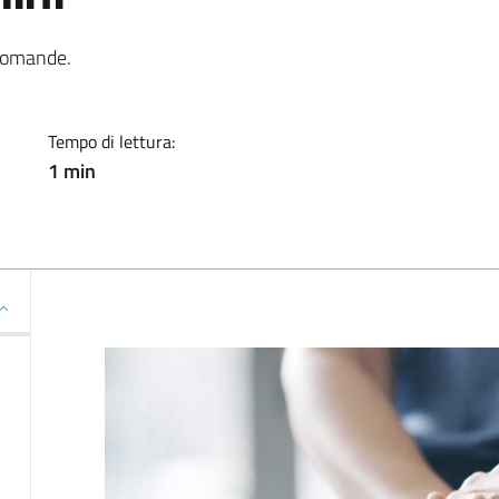
ia
 domande.
Tempo di lettura:
1 min