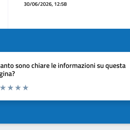
30/06/2026, 12:58
anto sono chiare le informazioni su questa
gina?
a da 1 a 5 stelle la pagina
ta 1 stelle su 5
Valuta 2 stelle su 5
Valuta 3 stelle su 5
Valuta 4 stelle su 5
Valuta 5 stelle su 5