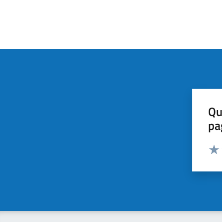
Qu
pa
Valut
Valu