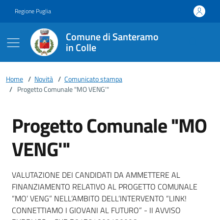
Vai ai contenuti
Vai al footer
Regione Puglia
Comune di Santeramo
in Colle
Home
/
Novità
/
Comunicato stampa
/
Progetto Comunale "MO VENG'"
Progetto Comunale "MO
VENG'"
Dettagli della notizia
VALUTAZIONE DEI CANDIDATI DA AMMETTERE AL
FINANZIAMENTO RELATIVO AL PROGETTO COMUNALE
“MO’ VENG” NELL’AMBITO DELL’INTERVENTO “LINK!
CONNETTIAMO I GIOVANI AL FUTURO” - II AVVISO