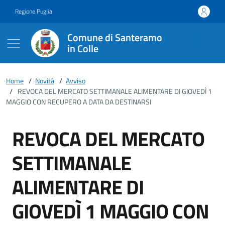
Vai ai contenuti
Vai al footer
Regione Puglia
Comune di Santeramo
in Colle
Home
/
Novità
/
Avviso
/
REVOCA DEL MERCATO SETTIMANALE ALIMENTARE DI GIOVEDÌ 1
MAGGIO CON RECUPERO A DATA DA DESTINARSI
REVOCA DEL MERCATO
SETTIMANALE
ALIMENTARE DI
GIOVEDÌ 1 MAGGIO CON