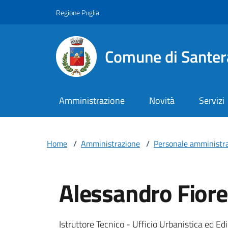
Vai ai contenuti
Vai al footer
Regione Puglia
Comune di Santer
Amministrazione
Novità
Servizi
Home
/
Amministrazione
/
Personale amministra
Alessandro Fiore
Dettagli della pers
Descrizione breve
Istruttore Tecnico - Ufficio Urbanistica ed Ed