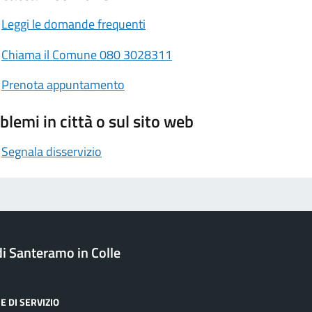
Leggi le domande frequenti
Chiama il Comune 080 3028311
Prenota appuntamento
blemi in città o sul sito web
Segnala disservizio
 Santeramo in Colle
E DI SERVIZIO