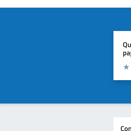
Qu
pa
Valut
Valu
Con