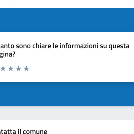
anto sono chiare le informazioni su questa
gina?
a da 1 a 5 stelle la pagina
ta 1 stelle su 5
Valuta 2 stelle su 5
Valuta 3 stelle su 5
Valuta 4 stelle su 5
Valuta 5 stelle su 5
tatta il comune