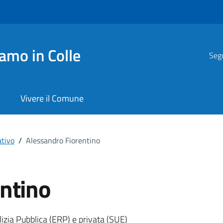
amo in Colle
Segu
Vivere il Comune
tivo
/
Alessandro Fiorentino
ntino
ona
ilizia Pubblica (ERP) e privata (SUE)