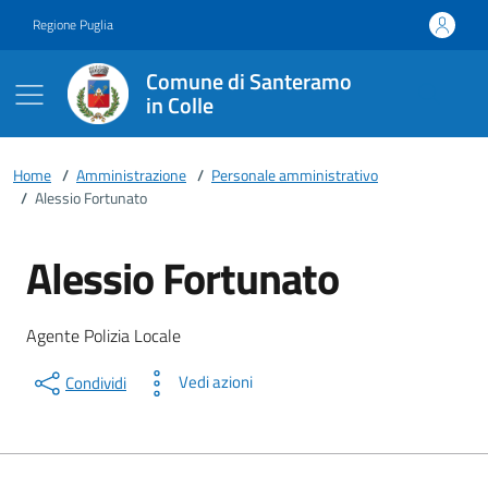
Vai ai contenuti
Vai al footer
Regione Puglia
Comune di Santeramo
in Colle
Home
/
Amministrazione
/
Personale amministrativo
/
Alessio Fortunato
Alessio Fortunato
Dettagli della persona
Descrizione breve
Agente Polizia Locale
Vedi azioni
Condividi