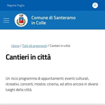
Vai ai contenuti
Vai al footer
Regione Puglia
Comune di Santeramo
in Colle
Briciole di pane
Home
Tutti gli argomenti
Cantieri in città
Cantieri in città
Dettagli della notizia
Un ricco programma di appuntamenti: eventi culturali,
ricreativi, concerti, mostre, cinema, ed altro ancora in diversi
luoghi della città.