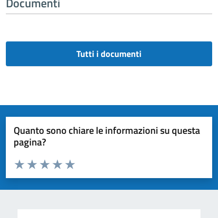
Documenti
Tutti i documenti
Quanto sono chiare le informazioni su questa
pagina?
Valuta da 1 a 5 stelle la pagina
Valuta 1 stelle su 5
Valuta 2 stelle su 5
Valuta 3 stelle su 5
Valuta 4 stelle su 5
Valuta 5 stelle su 5