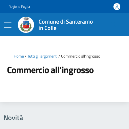
Vai ai contenuti
Vai al footer
Regione Puglia
Comune di Santeramo
in Colle
Briciole di pane
Home
Tutti gli argomenti
Commercio all'ingrosso
Commercio all'ingrosso
Dettagli della notizia
Novità