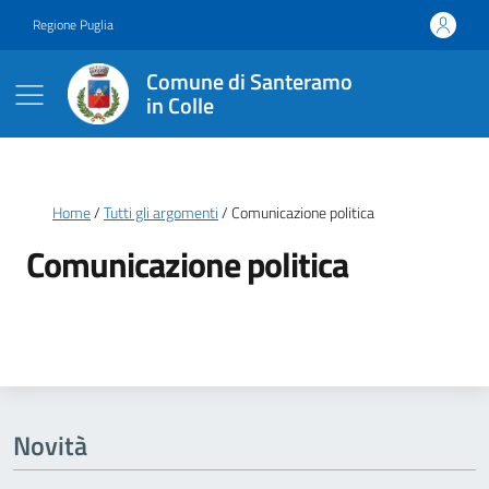
Vai ai contenuti
Vai al footer
Regione Puglia
Comune di Santeramo
in Colle
Briciole di pane
Home
Tutti gli argomenti
Comunicazione politica
Comunicazione politica
Dettagli della notizia
Novità