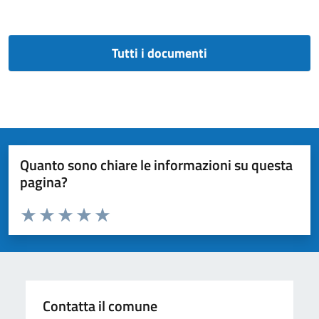
Tutti i documenti
Quanto sono chiare le informazioni su questa
pagina?
Valuta da 1 a 5 stelle la pagina
Valuta 1 stelle su 5
Valuta 2 stelle su 5
Valuta 3 stelle su 5
Valuta 4 stelle su 5
Valuta 5 stelle su 5
Contatta il comune