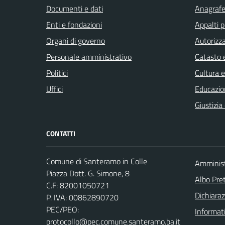
Documenti e dati
Anagrafe 
Enti e fondazioni
Appalti p
Organi di governo
Autorizza
Personale amministrativo
Catasto e
Politici
Cultura 
Uffici
Educazio
Giustizia
CONTATTI
Comune di Santeramo in Colle
Amminist
Piazza Dott. G. Simone, 8
Albo Pret
C.F:
82001050721
Dichiaraz
P. IVA:
00862890720
PEC/PEO:
Informat
protocollo@pec.comune.santeramo.ba.it