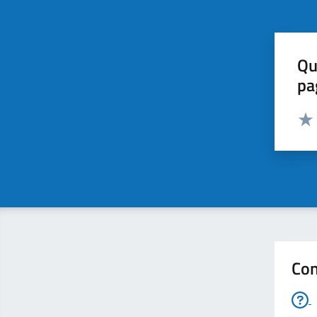
Qu
pa
Valut
Valu
Con