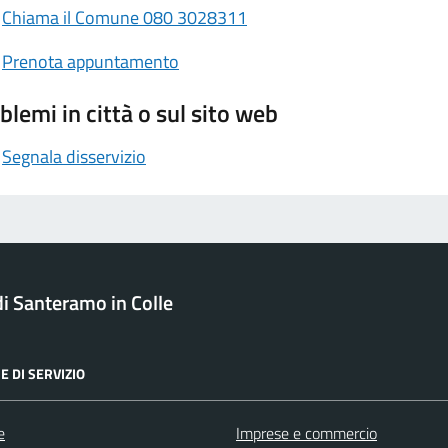
Chiama il Comune 080 3028311
Prenota appuntamento
blemi in città o sul sito web
Segnala disservizio
 Santeramo in Colle
E DI SERVIZIO
e
Imprese e commercio