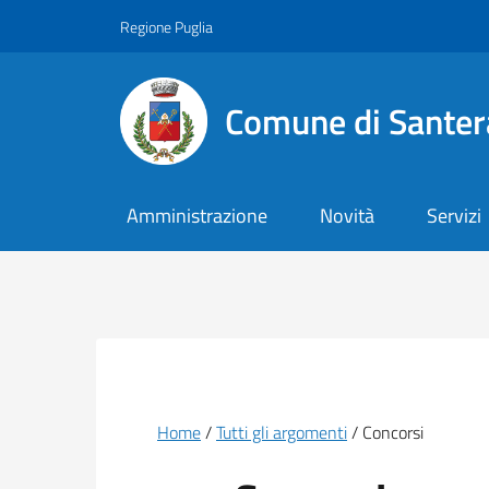
Vai ai contenuti
Vai al footer
Regione Puglia
Comune di Santer
Amministrazione
Novità
Servizi
Briciole di pane
Home
Tutti gli argomenti
Concorsi