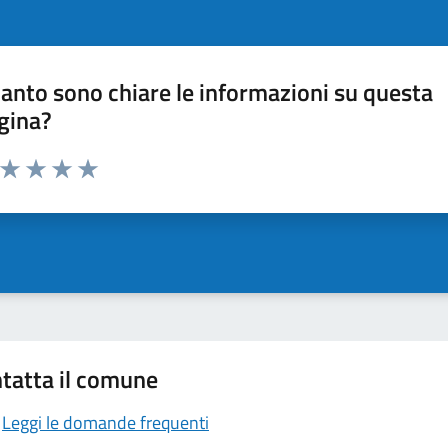
anto sono chiare le informazioni su questa
gina?
a da 1 a 5 stelle la pagina
ta 1 stelle su 5
Valuta 2 stelle su 5
Valuta 3 stelle su 5
Valuta 4 stelle su 5
Valuta 5 stelle su 5
tatta il comune
Leggi le domande frequenti