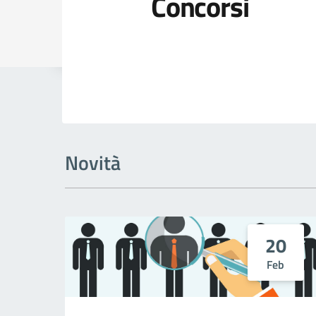
Concorsi
Dettagli della
Novità
20
Feb