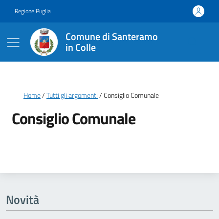
Vai ai contenuti
Vai al footer
Regione Puglia
Comune di Santeramo
in Colle
Briciole di pane
Home
Tutti gli argomenti
Consiglio Comunale
Consiglio Comunale
Dettagli della notizia
Novità