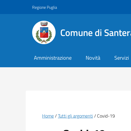
Vai ai contenuti
Vai al footer
Regione Puglia
Comune di Santer
Amministrazione
Novità
Servizi
Briciole di pane
Home
Tutti gli argomenti
Covid-19