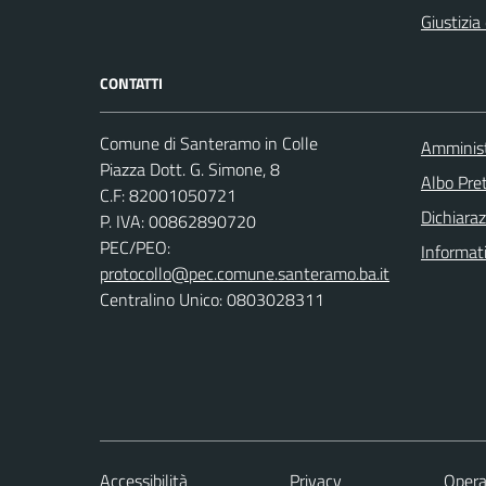
Giustizia
CONTATTI
Comune di Santeramo in Colle
Amminist
Piazza Dott. G. Simone, 8
Albo Pret
C.F:
82001050721
Dichiaraz
P. IVA:
00862890720
PEC/PEO:
Informat
protocollo@pec.comune.santeramo.ba.it
Centralino Unico: 0803028311
Accessibilità
Privacy
Opera