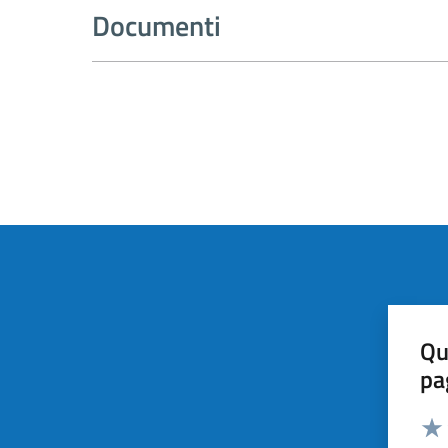
Documenti
Qu
pa
Valut