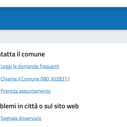
ta 1 stelle su 5
Valuta 2 stelle su 5
Valuta 3 stelle su 5
Valuta 4 stelle su 5
Valuta 5 stelle su 5
tatta il comune
Leggi le domande frequenti
Chiama il Comune 080 3028311
Prenota appuntamento
blemi in città o sul sito web
Segnala disservizio