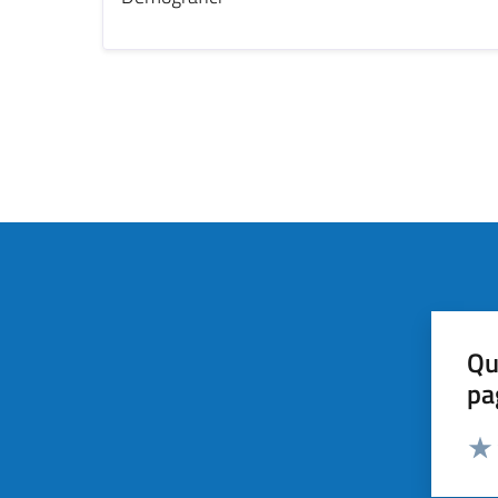
Qu
pa
Valut
Valu