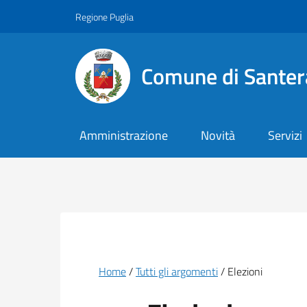
Vai ai contenuti
Vai al footer
Regione Puglia
Comune di Santer
Amministrazione
Novità
Servizi
Briciole di pane
Home
Tutti gli argomenti
Elezioni