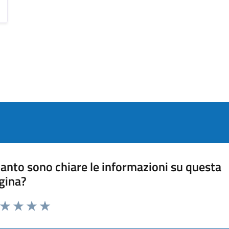
anto sono chiare le informazioni su questa
gina?
a da 1 a 5 stelle la pagina
ta 1 stelle su 5
Valuta 2 stelle su 5
Valuta 3 stelle su 5
Valuta 4 stelle su 5
Valuta 5 stelle su 5