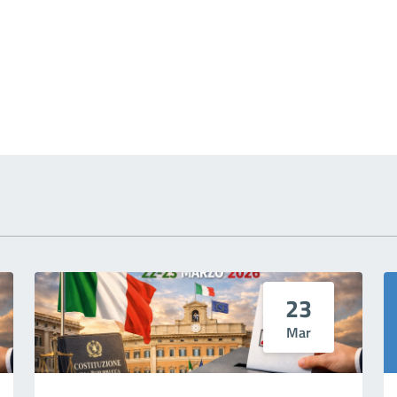
 notizia
23
Mar