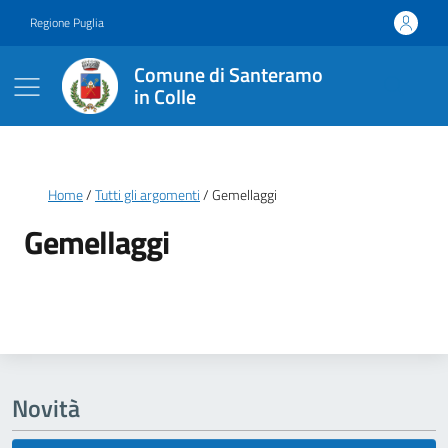
Vai ai contenuti
Vai al footer
Regione Puglia
Comune di Santeramo
in Colle
Briciole di pane
Home
Tutti gli argomenti
Gemellaggi
Gemellaggi
Dettagli della notizia
Novità