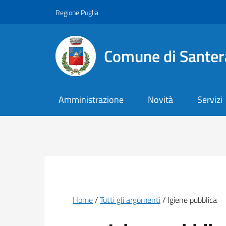
Vai ai contenuti
Vai al footer
Regione Puglia
Comune di Santer
Amministrazione
Novità
Servizi
Briciole di pane
Home
Tutti gli argomenti
Igiene pubblica