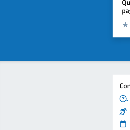
Qu
pa
Valut
Valu
Con