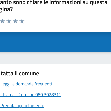
anto sono chiare le informazioni su questa
gina?
a da 1 a 5 stelle la pagina
ta 1 stelle su 5
Valuta 2 stelle su 5
Valuta 3 stelle su 5
Valuta 4 stelle su 5
Valuta 5 stelle su 5
tatta il comune
Leggi le domande frequenti
Chiama il Comune 080 3028311
Prenota appuntamento