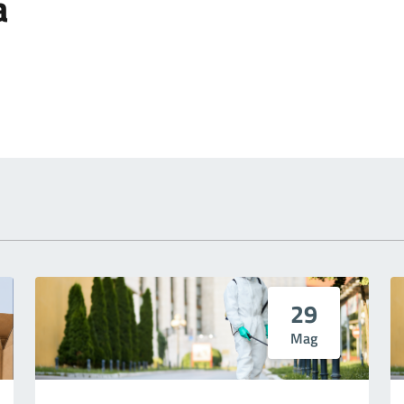
a
 notizia
29
Mag