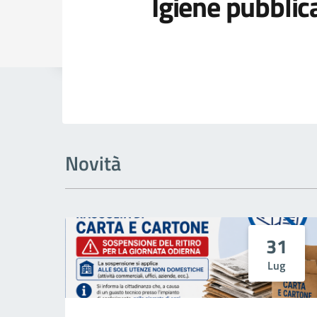
Igiene pubblic
Dettagli della
Novità
31
Lug