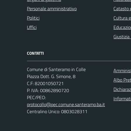
Personale amministrativo
Catasto e
Politici
Cultura 
Uffici
Educazio
Giustizia
CONTATTI
Comune di Santeramo in Colle
Amminist
Piazza Dott. G. Simone, 8
Albo Pret
C.F:
82001050721
Dichiaraz
P. IVA:
00862890720
PEC/PEO:
Informat
protocollo@pec.comune.santeramo.ba.it
Centralino Unico: 0803028311