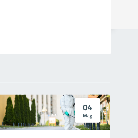
04
Mag