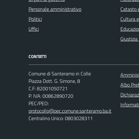
Personale amministrativo
Catasto e
Politici
Cultura 
Uffici
Educazio
Giustizia
CONTATTI
Comune di Santeramo in Colle
Amminist
Piazza Dott. G. Simone, 8
Albo Pret
C.F:
82001050721
Dichiaraz
P. IVA:
00862890720
PEC/PEO:
Informat
protocollo@pec.comune.santeramo.ba.it
Centralino Unico: 0803028311