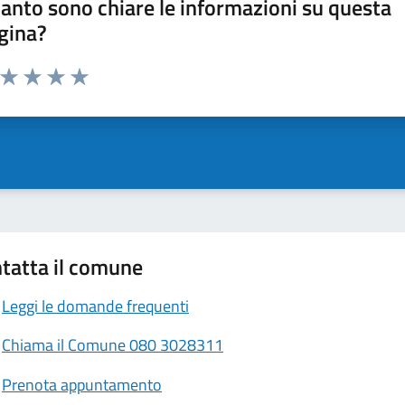
anto sono chiare le informazioni su questa
gina?
a da 1 a 5 stelle la pagina
ta 1 stelle su 5
Valuta 2 stelle su 5
Valuta 3 stelle su 5
Valuta 4 stelle su 5
Valuta 5 stelle su 5
tatta il comune
Leggi le domande frequenti
Chiama il Comune 080 3028311
Prenota appuntamento