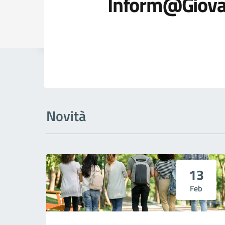
Inform@Giova
Dettagli della
Novità
13
Feb