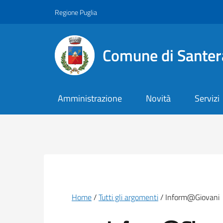
Vai ai contenuti
Vai al footer
Regione Puglia
Comune di Santer
Amministrazione
Novità
Servizi
Briciole di pane
Home
Tutti gli argomenti
Inform@Giovani