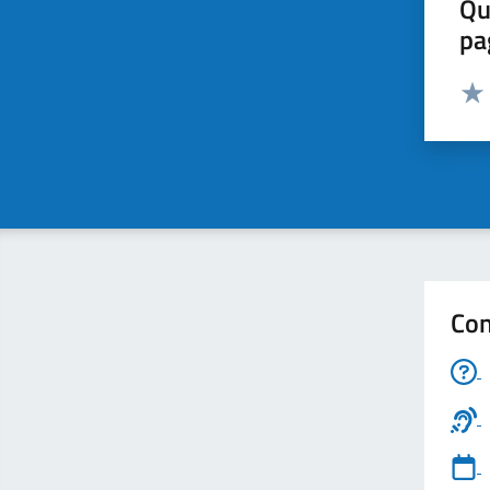
Qu
pa
Valut
Valu
Con