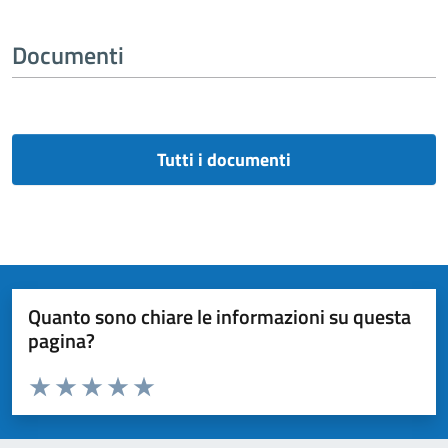
Documenti
Tutti i documenti
Quanto sono chiare le informazioni su questa
pagina?
Valuta da 1 a 5 stelle la pagina
Valuta 1 stelle su 5
Valuta 2 stelle su 5
Valuta 3 stelle su 5
Valuta 4 stelle su 5
Valuta 5 stelle su 5