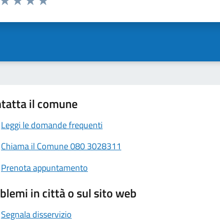
ta 1 stelle su 5
Valuta 2 stelle su 5
Valuta 3 stelle su 5
Valuta 4 stelle su 5
Valuta 5 stelle su 5
tatta il comune
Leggi le domande frequenti
Chiama il Comune 080 3028311
Prenota appuntamento
blemi in città o sul sito web
Segnala disservizio