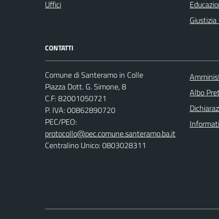
Uffici
Educazio
Giustizia
CONTATTI
Comune di Santeramo in Colle
Amminist
Piazza Dott. G. Simone, 8
Albo Pret
C.F:
82001050721
Dichiaraz
P. IVA:
00862890720
PEC/PEO:
Informat
protocollo@pec.comune.santeramo.ba.it
Centralino Unico: 0803028311