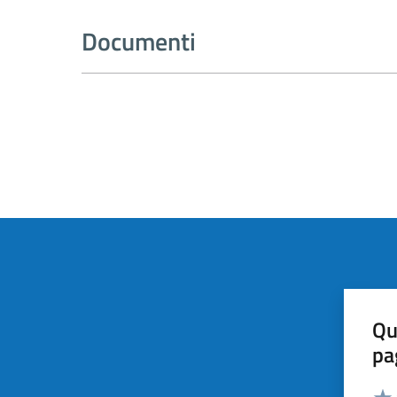
Documenti
Qu
pa
Valut