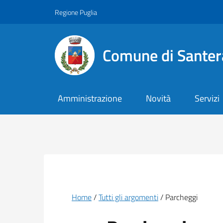
Vai ai contenuti
Vai al footer
Regione Puglia
Comune di Santer
Amministrazione
Novità
Servizi
Briciole di pane
Home
Tutti gli argomenti
Parcheggi