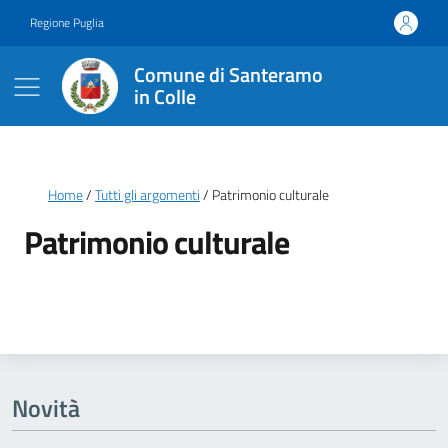
Vai ai contenuti
Vai al footer
Regione Puglia
Comune di Santeramo
in Colle
Briciole di pane
Home
Tutti gli argomenti
Patrimonio culturale
Patrimonio culturale
Dettagli della notizia
Novità