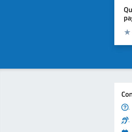
Qu
pa
Valut
Valu
Con