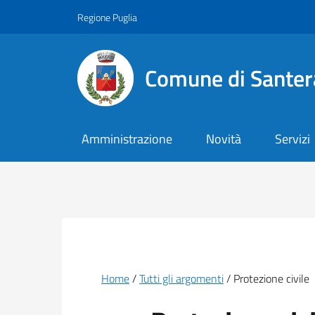
Vai ai contenuti
Vai al footer
Regione Puglia
Comune di Santer
Amministrazione
Novità
Servizi
Briciole di pane
Home
Tutti gli argomenti
Protezione civile