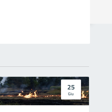
25
Giu