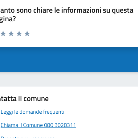
anto sono chiare le informazioni su questa
gina?
a da 1 a 5 stelle la pagina
ta 1 stelle su 5
Valuta 2 stelle su 5
Valuta 3 stelle su 5
Valuta 4 stelle su 5
Valuta 5 stelle su 5
tatta il comune
Leggi le domande frequenti
Chiama il Comune 080 3028311