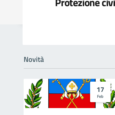
Protezione civi
Dettagli della
Novità
17
Feb