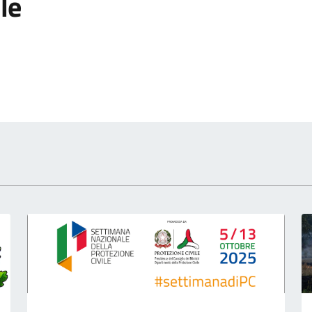
le
 notizia