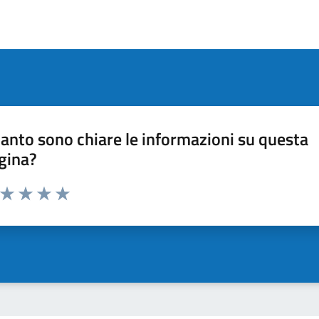
anto sono chiare le informazioni su questa
gina?
a da 1 a 5 stelle la pagina
ta 1 stelle su 5
Valuta 2 stelle su 5
Valuta 3 stelle su 5
Valuta 4 stelle su 5
Valuta 5 stelle su 5