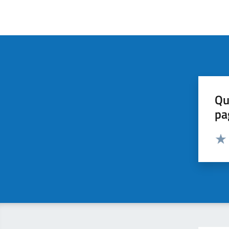
Qu
pa
Valut
Valu