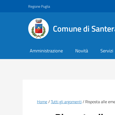
Vai ai contenuti
Vai al footer
Regione Puglia
Comune di Santer
Amministrazione
Novità
Servizi
Briciole di pane
Home
Tutti gli argomenti
Risposta alle em