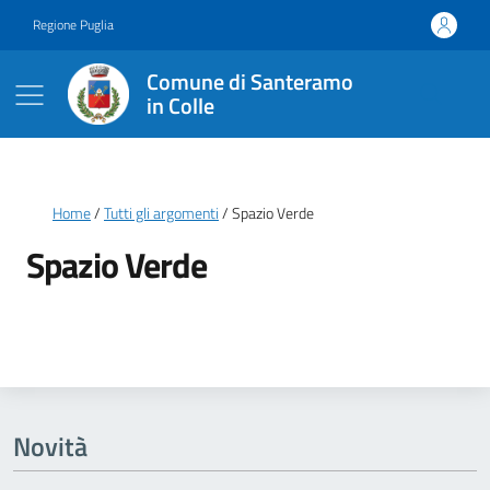
Vai ai contenuti
Vai al footer
Regione Puglia
Comune di Santeramo
in Colle
Briciole di pane
Home
Tutti gli argomenti
Spazio Verde
Spazio Verde
Dettagli della notizia
Novità