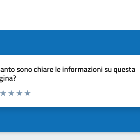
anto sono chiare le informazioni su questa
gina?
a da 1 a 5 stelle la pagina
ta 1 stelle su 5
Valuta 2 stelle su 5
Valuta 3 stelle su 5
Valuta 4 stelle su 5
Valuta 5 stelle su 5