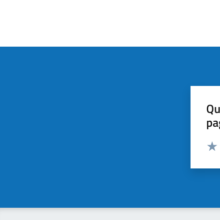
Qu
pa
Valut
Valu