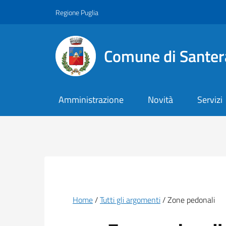
Vai ai contenuti
Vai al footer
Regione Puglia
Comune di Santer
Amministrazione
Novità
Servizi
Briciole di pane
Home
Tutti gli argomenti
Zone pedonali