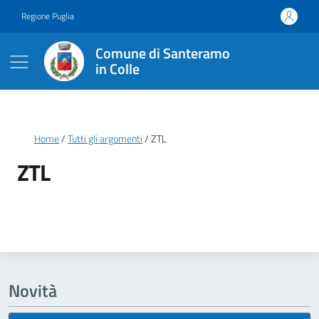
Vai ai contenuti
Vai al footer
Regione Puglia
Comune di Santeramo
in Colle
Briciole di pane
Home
Tutti gli argomenti
ZTL
ZTL
Dettagli della notizia
Novità