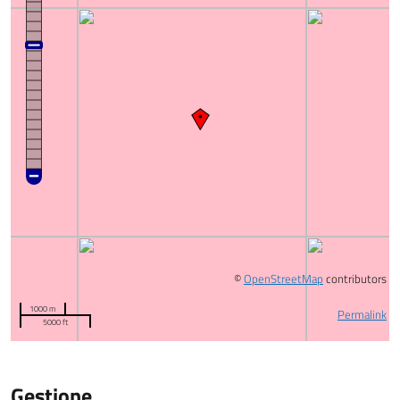
©
OpenStreetMap
contributors
1000 m
Permalink
5000 ft
Gestione