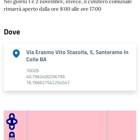
Nei giorni 1 e 2 novembre, invece, il cimitero comunale
rimarrà aperto dalla ore 8:00 alle ore 17:00
Dove
Indirizzo
Via Erasmo Vito Stasolla, 5, Santeramo In
Colle BA
CAP
70029
GPS Latitude
40.7962400256799
GPS Longitude
16.766627542254547