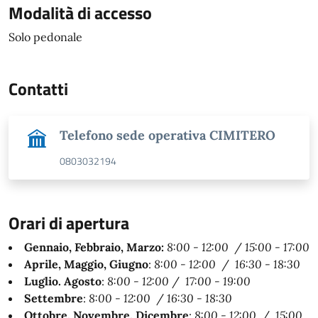
Modalità di accesso
Modalità di accesso
Solo pedonale
Contatti
Telefono sede operativa CIMITERO
0803032194
Orari di apertura
Orario per il pubblico
Gennaio, Febbraio, Marzo:
8:00 - 12:00
/
15:00 - 17:00
Aprile, Maggio, Giugno
:
8:00 - 12:00
/
16:30 - 18:30
Luglio. Agosto
:
8:00 - 12:00
/
17:00 - 19:00
Settembre
:
8:00 - 12:00
/
16:30 - 18:30
Ottobre, Novembre, Dicembre
:
8:00 - 12:00
/
15:00