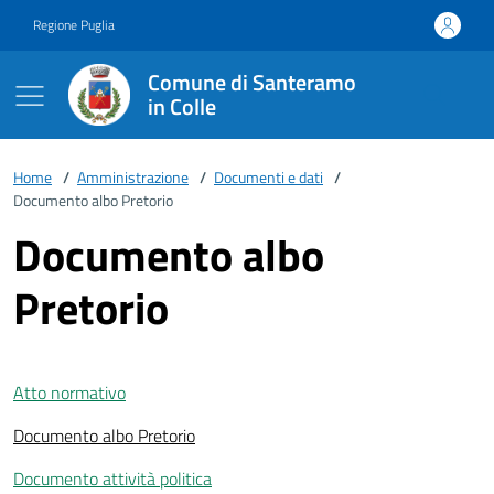
Vai ai contenuti
Vai al footer
Regione Puglia
Comune di Santeramo
in Colle
Home
/
Amministrazione
/
Documenti e dati
/
Documento albo Pretorio
Documento albo
Pretorio
Atto normativo
Documento albo Pretorio
Documento attività politica