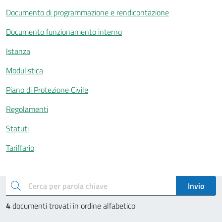
Documento di programmazione e rendicontazione
Documento funzionamento interno
Istanza
Modulistica
Piano di Protezione Civile
Regolamenti
Statuti
Tariffario
Esplora documenti pubblici
cerca
Invio
4
documenti trovati in ordine alfabetico