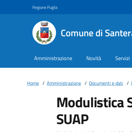
Vai ai contenuti
Vai al footer
Regione Puglia
Comune di Santer
Amministrazione
Novità
Servizi
Home
/
Amministrazione
/
Documenti e dati
/
Modulistica S
SUAP