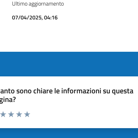
Ultimo aggiornamento
07/04/2025, 04:16
anto sono chiare le informazioni su questa
gina?
a da 1 a 5 stelle la pagina
ta 1 stelle su 5
Valuta 2 stelle su 5
Valuta 3 stelle su 5
Valuta 4 stelle su 5
Valuta 5 stelle su 5