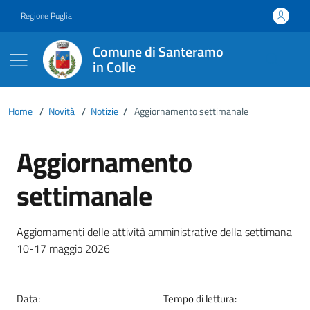
Vai ai contenuti
Vai al footer
Regione Puglia
Comune di Santeramo
in Colle
Home
/
Novità
/
Notizie
/
Aggiornamento settimanale
Aggiornamento
settimanale
Dettagli della notizia
Aggiornamenti delle attività amministrative della settimana
10-17 maggio 2026
Data:
Tempo di lettura: