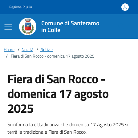
Vai ai contenuti
Vai al footer
Regione Puglia
Comune di Santeramo
in Colle
Home
/
Novità
/
Notizie
/
Fiera di San Rocco - domenica 17 agosto 2025
Fiera di San Rocco -
domenica 17 agosto
2025
Dettagli della notizia
Si informa la cittadinanza che domenica 17 Agosto 2025 si
terrà la tradizionale Fiera di San Rocco.