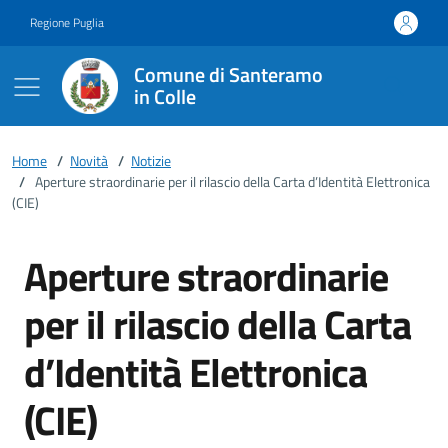
Vai ai contenuti
Vai al footer
Regione Puglia
Comune di Santeramo
in Colle
Home
/
Novità
/
Notizie
/
Aperture straordinarie per il rilascio della Carta d’Identità Elettronica
(CIE)
Aperture straordinarie
per il rilascio della Carta
d’Identità Elettronica
(CIE)